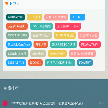
标签云
MHRA注册
FDA认证
ce临床评估报告
OTC验厂
药品FDA验厂
cGMP体系辅导
医疗器械UDI编码
ISO13485:2016
食品FDA验厂
ISO13485认证
美国FDA认证
FreeSaleCertificate
PPE认证
澳大利亚TGA认证
FDA验厂辅导
MDR技术文件
510k申请
fda食品验厂
欧盟授权代表协议
MDSAP审核
ISO9001
医疗产品CE认证机构
FDA审厂
年度排行
PPWR欧盟新包装法8月全面实施，包装合规刻不容缓
(268)