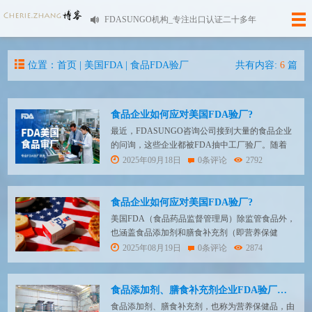
FDASUNGO机构_专注出口认证二十多年
位置：首页 |
美国FDA
|
食品FDA验厂
共有内容:
6
篇
食品企业如何应对美国FDA验厂?
最近，FDASUNGO咨询公司接到大量的食品企业
的问询，这些企业都被FDA抽中工厂验厂。随着
FDA对中国食品厂的关注，抽样验厂的频次加大，
2025年09月18日
0条评论
2792
当然警告信的数量也增多了。 我们的食品生产客
户都很关心，为何来验厂？为何被抽中？验厂会检
查什么？不通过有什么后果？工厂该如何准备？下
食品企业如何应对美国FDA验厂?
面我们为客户一一解惑。 FDA食品验厂的背...
美国FDA（食品药品监督管理局）除监管食品外，
也涵盖食品添加剂和膳食补充剂（即营养保健
品）。膳食补充剂是FDA归类为食品的一部分，定
2025年08月19日
0条评论
2874
义为旨在补充饮食的产品，含有一种或多种下列膳
食成分： 维生素 矿物质 草本或植物成分 氨基酸
补充日常膳食的其他物质 上述成分的浓缩物、代
食品添加剂、膳食补充剂企业FDA验厂怎么准备？
谢产物、提取物或组合物FDA验厂流程及重点关注
食品添加剂、膳食补充剂，也称为营养保健品，由