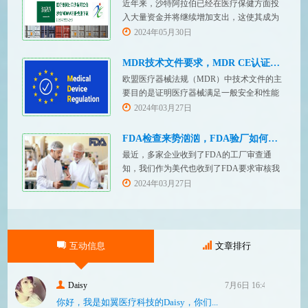
近年来，沙特阿拉伯已经在医疗保健方面投
入大量资金并将继续增加支出，这使其成为
医疗设备制造商感兴趣的市场。然而，想要
2024年05月30日
在该国销售其设备的制造商首先必须满足监
管要求，即他们必须在沙特阿拉伯获得其设
MDR技术文件要求，MDR CE认证办理
备的授权。开启沙特医疗器械上市合规业
欧盟医疗器械法规（MDR）中技术文件的主
务，FDASUNGO全球合规业务版图再添新模
要目的是证明医疗器械满足一般安全和性能
块。F
要求。无论类别如何，所有医疗设备都必须
2024年03月27日
提供技术文件。MDR附件 2和附件 3涵盖了
有关技术文件的要求。MDR技术文档结构：
FDA检查来势汹汹，FDA验厂如何应对？
设备描述和规格，
最近，多家企业收到了FDA的工厂审查通
知，我们作为美代也收到了FDA要求审核我
们客户验厂的通知邮件。起因是2023年12
2024年03月27日
月，美国参议员马可·卢比奥（MarcoRubio）
联合8位参议员认为FDA疏于检查中国和印度
等美国以外的药械制造商（尤其是医疗器
械）并已危及美国患者和美国国内厂商，因
互动信息
文章排行
此联
Daisy
7月6日 16:47
你好，我是如翼医疗科技的Daisy，你们...