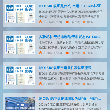
ISO9001标准适用于所有类型的组织，ISO13485更
具有专业性，针对与医疗器械设计开发、生产、贮
ISO13485认证是什么?申请ISO13485认证需要什么条件
存和流通、安装、服务...
ISO13485认证需要什么材料ISO13485:2016标准的
全称是《医疗器械 质量管理体系 用于法规的要
求》，对医疗器械生产企业的质量管理体系提出了
2022年05月09日
0条评论
10866
专用要求，为医疗器械的质量达到安全有效起到了
很好的促进作用。 适用范围本标准适用于进行医
疗器械的设计和开发、生产、安装和服务或相关服
实验耗材/无纺布制品/牙科耗材ISO13485认证如何办理？
务的设计、开发和提供等相关行业。在标...
实验室耗材、无纺布制品、牙科耗材出口欧洲，要
做CE ISO证书，要怎么操作？CE产品是实验室耗
材：载玻片、盖玻片、试管、离心管、吸头、量
2021年11月15日
0条评论
8866
杯、培养皿、包埋盒、吸管、拭子、试管塞、存储
盒、试管架、采样棒、药棉、量筒、烧杯、漏斗、
真空采血管等小产品；无纺布制品口罩、防护服、
ISO13485认证申请条件和认证流程
隔离衣、手术衣、帽子、鞋套；牙科耗材牙托、牙
ISO13485标准是适用于医疗器械法规环境下的质量
齿美白仪...
管理体系标准，其全称是《医疗器械质量管理体系
用于法规的要求》。 它采用了基于ISO9001标准中
2021年07月27日
0条评论
16414
PDCA的相关理念，相较ISO9001标准适用于所有
类型的组织，ISO13485更具有专业性，重点针对与
医疗器械设计开发、生产、贮存和流通、安装、服
出口欧盟CE认证或将改为MDR，MDD证书医疗器械能否正常使用
务和停用及处置等相...
2021年5月26日MDR强制实施后，是不是拥有
MDD证书的所有医疗器械都能正常上市销售呢？