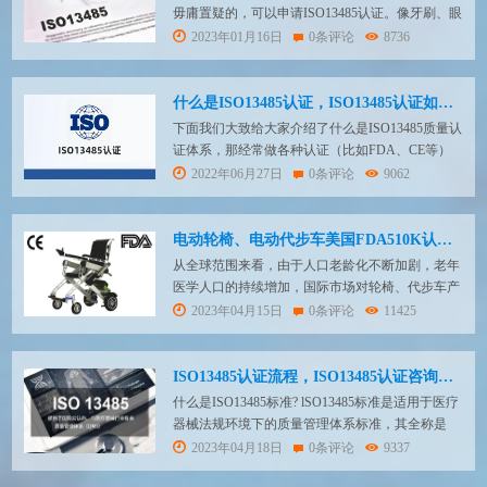
毋庸置疑的，可以申请ISO13485认证。像牙刷、眼
镜、牙科耗材、实验耗材等产品国外按医疗器械管
2023年01月16日
0条评论
8736
控，国内没有分类，不属于医疗器械的，也能够办
理ISO13485认证。 ISO13485为医疗器械制造商适
配欧盟医疗器械指令(MDD),欧盟医疗器械法规
什么是ISO13485认证，ISO13485认证如何办理?
(MDR)和其他法规的同时展...
下面我们大致给大家介绍了什么是ISO13485质量认
证体系，那经常做各种认证（比如FDA、CE等）
的朋友应该了解这些认证中难令人抓狂的就应该是
2022年06月27日
0条评论
9062
准备材料了，经常会出现万事俱备，但是材料不齐
的状况。所以今天，给大家介绍有关ISO13485认证
的资料以及办理流程，拿小本本记下。 ISO13485
电动轮椅、电动代步车美国FDA510K认证和欧盟CE认证办理要求
认证所需资料: 1、企业营业执...
从全球范围来看，由于人口老龄化不断加剧，老年
医学人口的持续增加，国际市场对轮椅、代步车产
品的需求不断扩张，市场规模逐年上升。 一、电
2023年04月15日
0条评论
11425
动轮椅美国FDA510（K）认证流程： 第一步：根
据产品以及FDA相关法规，指导原则制定510(k)申
请信息清单。清单包含编写510(k)申请文件所需的
ISO13485认证流程，ISO13485认证咨询辅导哪里办理
所有材料及要求，例如：图纸，规格...
什么是ISO13485标准? lSO13485标准是适用于医疗
器械法规环境下的质量管理体系标准，其全称是
《医疗器械质量管理体系用于法规的要求》它采用
2023年04月18日
0条评论
9337
了基于ISO9001标准中PDCA的相关理念，相较