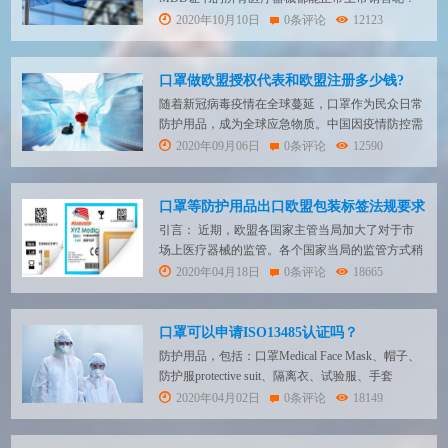
针对这个问题，今天我们将进行详细说明。 MDR
2020年10月10日
0条评论
12123
强制后拥有MDD证书的产品在什么情况下仍然可
以上市销售 1.一张满足MDR Art. 120 para 2条件的
仍然有效的MDD/AIMDD证书 所述产品投放市场
口罩做欧盟授权代表和欧盟注册多少钱?
所需的所...
随着新冠病毒疫情在全球蔓延，口罩作为民众日常
防护用品，成为全球应急物质。中国因疫情防控需
要，于2020年1月底启动医疗器械应急审批通道，
2020年09月06日
0条评论
12590
已经有大批企业转入口罩生产行列，随着中国疫情
得到缓解，而境外特别是欧盟疫情防控形势严峻，
欧盟对口罩的需求上升，而作为口罩生产大国，口
口罩等防护用品出口欧盟包装标签法规要求
罩企业继“民转医”经历之后，将迅速转入“医转
引言： 近期，欧盟各国家主管当局加大了对于市
外”，...
场上医疗器械的监管。各个国家当局的监管方式稍
有不同，但是很多方式都类似:发现市场上有产品
2020年04月18日
0条评论
18665
的标签不符合法规要求，责难欧盟代表->联想是不
是制造商不知道法规要求->是不是产品本身质量也
不符合欧洲要求->做产品测试。另外，也发生过由
口罩可以申请ISO13485认证吗？
于标签不符合法规要求而导致货物卡...
防护用品，包括：口罩Medical Face Mask、帽子、
防护服protective suit、隔离衣、试验服、手套
Gloves、防护目镜、隔离面罩等等出口需要办理哪
2020年04月02日
0条评论
18149
些认证呢？出口到欧盟地区需要强制性办理CE认
证，出口到美国清关需要FDA注册，此外无论是出