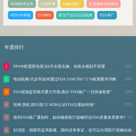
MDR技术文件
510k申请
fda食品验厂
欧盟授权代表协议
MDSAP审核
ISO9001
医疗产品CE认证机构
FDA审厂
年度排行
PPWR欧盟新包装法8月全面实施，包装合规刻不容缓
(301)
电动轮椅/代步车如何通过FDA 510K?ISO 7176检测要求详解
(604)
FDA现场监管模式重大升级,推出“FDA验厂一日快速检查”
(684)
轮椅,拐杖,助行器CE MDR认证FDA注册如何做?
(903)
收到FDA验厂通知时，如何确保医疗器械符合FDA质量体系要求?
(1731)
好消息：国家药监局新规，国内没有拿证，也可以办理医疗器械自由