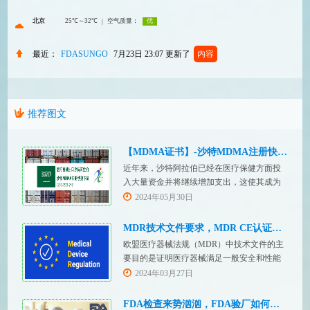
最近：
FDASUNGO
7月23日 23:07
更新了
内容
推荐图文
【MDMA证书】-沙特MDMA注册快速下证
近年来，沙特阿拉伯已经在医疗保健方面投
入大量资金并将继续增加支出，这使其成为
医疗设备制造商感兴趣的市场。然而，想要
2024年05月30日
在该国销售其设备的制造商首先必须满足监
管要求，即他们必须在沙特阿拉伯获得其设
MDR技术文件要求，MDR CE认证办理
备的授权。开启沙特医疗器械上市合规业
欧盟医疗器械法规（MDR）中技术文件的主
务，FDASUNGO全球合规业务版图再添新模
要目的是证明医疗器械满足一般安全和性能
块。F
要求。无论类别如何，所有医疗设备都必须
2024年03月27日
提供技术文件。MDR附件 2和附件 3涵盖了
有关技术文件的要求。MDR技术文档结构：
FDA检查来势汹汹，FDA验厂如何应对？