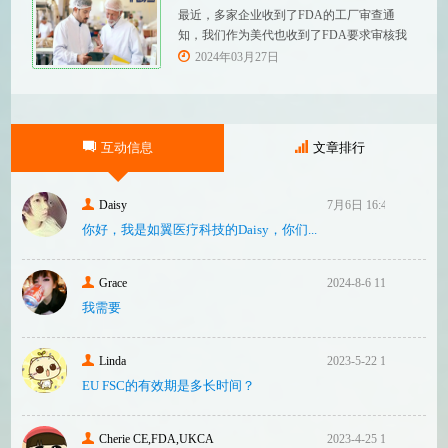
设备描述和规格，
最近，多家企业收到了FDA的工厂审查通
知，我们作为美代也收到了FDA要求审核我
们客户验厂的通知邮件。起因是2023年12
2024年03月27日
月，美国参议员马可·卢比奥（MarcoRubio）
联合8位参议员认为FDA疏于检查中国和印度
等美国以外的药械制造商（尤其是医疗器
械）并已危及美国患者和美国国内厂商，因
互动信息
文章排行
此联
Daisy
7月6日 16:47
你好，我是如翼医疗科技的Daisy，你们...
Grace
2024-8-6 11:14
我需要
Linda
2023-5-22 10:43
EU FSC的有效期是多长时间？
Cherie CE,FDA,UKCA
2023-4-25 16:24