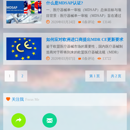
口还是国内销售，都需要做ISO13485医疗器械质量
什么是MDSAP认证?
管理体系...
一、医疗器械单一审核（MDSAP）总体目标与项
目背景：医疗器械单一审核（MDSAP）旨在通过
单一质量管理体系（QMS）审核使制造商满足参
2020年03月24日
0条评论
13146
与国的QMS要求。该程序由国际医疗器械监管者
论坛（IMDRF）以及以下目前参与IMDRF的监管
机构共同创建：美国食品和药物管理局（FDA）、
如何应对欧洲进口商提出MDR CE更新要求
加拿大卫生部、澳大利亚药物管理局（TGA）、...
鉴于欧盟医疗器械市场的重要性，国内医疗器械制
造商对于即将到来的欧盟医疗器械法规（MDR）
都非常关注，都在积极准备以满足新法规的要求。
2020年03月07日
0条评论
13722
那么欧洲进口商是如何看待即将到来的MDR法规
的呢？ Part1 来自欧洲进口商的要求 进口商对于制
造商的要求有五个方面： ■ 制造商需要按照MDR
1
2
第 1 页
共 2 页
签署欧盟授权代表协议 ■ 对于每个产品需...
关注我
Focus Me