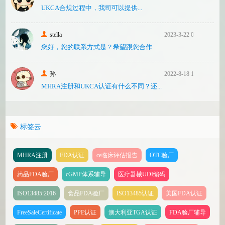
UKCA合‮过规‬程中，我司可‮提以‬供...
stella
2023-3-22 08:31
您好，您的联系方式是？希望跟您合作
孙
2022-8-18 17:47
MHRA注册和UKCA认证有什么不同？还...
标签云
MHRA注册
FDA认证
ce临床评估报告
OTC验厂
药品FDA验厂
cGMP体系辅导
医疗器械UDI编码
ISO13485:2016
食品FDA验厂
ISO13485认证
美国FDA认证
FreeSaleCertificate
PPE认证
澳大利亚TGA认证
FDA验厂辅导