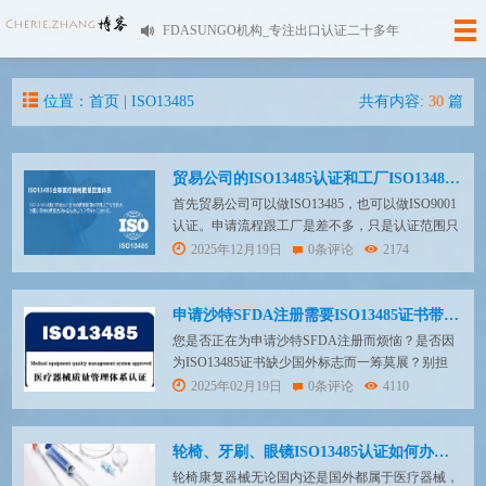
FDASUNGO机构_专注出口认证二十多年
位置：首页 |
ISO13485
共有内容:
30
篇
贸易公司的ISO13485认证和工厂ISO13485认证的区别
首先贸易公司可以做ISO13485，也可以做ISO9001
认证。申请流程跟工厂是差不多，只是认证范围只
有销售范围，不会像工厂有生产范围，其次审核侧
2025年12月19日
0条评论
2174
重点的有别于工厂生产管理，更多是供方管控。
ISO13485认证标准是专门用于医疗器械产业的一个
完全独立的标准,是以ISO9001《质量管理体系要
申请沙特SFDA注册需要ISO13485证书带国外标志怎么办？选择我们，轻松搞定！
求》标准为基础。由于医疗器械是...
您是否正在为申请沙特SFDA注册而烦恼？是否因
为ISO13485证书缺少国外标志而一筹莫展？别担
心，我们为您提供一站式解决方案！如果您是中国
2025年02月19日
0条评论
4110
医疗器械制造商，想在沙特阿拉伯销售产品，首先
需要完成沙特注册。以下是所需的主要资料清单：
ISO 13485 体系证书（带国际认可标志） ISO13485
轮椅、牙刷、眼镜ISO13485认证如何办理？
认证英文审核报告产品测试报...
轮椅康复器械无论国内还是国外都属于医疗器械，