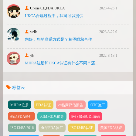
Cherie CE,FDA,UKCA
2023-4-25 16:24
UKCA合‮过规‬程中，我司可‮提以‬供...
stella
2023-3-22 08:31
您好，您的联系方式是？希望跟您合作
孙
2022-8-18 17:47
MHRA注册和UKCA认证有什么不同？还...
标签云
MHRA注册
FDA认证
ce临床评估报告
OTC验厂
药品FDA验厂
cGMP体系辅导
医疗器械UDI编码
ISO13485:2016
食品FDA验厂
ISO13485认证
美国FDA认证