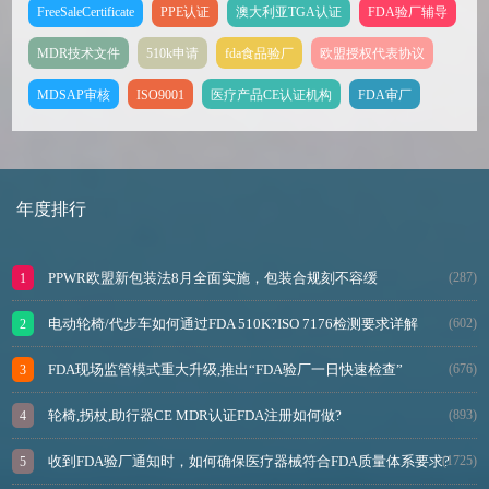
FreeSaleCertificate
PPE认证
澳大利亚TGA认证
FDA验厂辅导
MDR技术文件
510k申请
fda食品验厂
欧盟授权代表协议
MDSAP审核
ISO9001
医疗产品CE认证机构
FDA审厂
年度排行
PPWR欧盟新包装法8月全面实施，包装合规刻不容缓
(287)
电动轮椅/代步车如何通过FDA 510K?ISO 7176检测要求详解
(602)
FDA现场监管模式重大升级,推出“FDA验厂一日快速检查”
(676)
轮椅,拐杖,助行器CE MDR认证FDA注册如何做?
(893)
收到FDA验厂通知时，如何确保医疗器械符合FDA质量体系要求?
(1725)