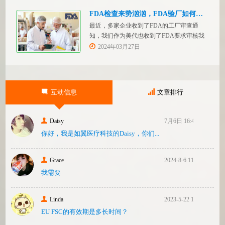
提供技术文件。MDR附件 2和附件 3涵盖了
有关技术文件的要求。MDR技术文档结构：
FDA检查来势汹汹，FDA验厂如何应对？
设备描述和规格，
最近，多家企业收到了FDA的工厂审查通
知，我们作为美代也收到了FDA要求审核我
们客户验厂的通知邮件。起因是2023年12
2024年03月27日
月，美国参议员马可·卢比奥（MarcoRubio）
联合8位参议员认为FDA疏于检查中国和印度
等美国以外的药械制造商（尤其是医疗器
械）并已危及美国患者和美国国内厂商，因
互动信息
文章排行
此联
Daisy
7月6日 16:47
你好，我是如翼医疗科技的Daisy，你们...
Grace
2024-8-6 11:14
我需要
Linda
2023-5-22 10:43
EU FSC的有效期是多长时间？