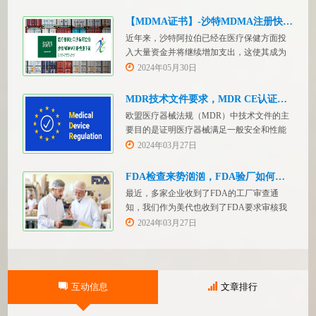
【MDMA证书】-沙特MDMA注册快速下证
近年来，沙特阿拉伯已经在医疗保健方面投
入大量资金并将继续增加支出，这使其成为
医疗设备制造商感兴趣的市场。然而，想要
2024年05月30日
在该国销售其设备的制造商首先必须满足监
管要求，即他们必须在沙特阿拉伯获得其设
MDR技术文件要求，MDR CE认证办理
备的授权。开启沙特医疗器械上市合规业
欧盟医疗器械法规（MDR）中技术文件的主
务，FDASUNGO全球合规业务版图再添新模
要目的是证明医疗器械满足一般安全和性能
块。F
要求。无论类别如何，所有医疗设备都必须
2024年03月27日
提供技术文件。MDR附件 2和附件 3涵盖了
有关技术文件的要求。MDR技术文档结构：
FDA检查来势汹汹，FDA验厂如何应对？
设备描述和规格，
最近，多家企业收到了FDA的工厂审查通
知，我们作为美代也收到了FDA要求审核我
们客户验厂的通知邮件。起因是2023年12
2024年03月27日
月，美国参议员马可·卢比奥（MarcoRubio）
联合8位参议员认为FDA疏于检查中国和印度
等美国以外的药械制造商（尤其是医疗器
械）并已危及美国患者和美国国内厂商，因
互动信息
文章排行
此联