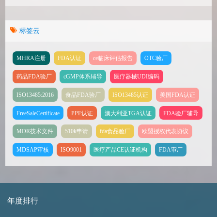
标签云
MHRA注册
FDA认证
ce临床评估报告
OTC验厂
药品FDA验厂
cGMP体系辅导
医疗器械UDI编码
ISO13485:2016
食品FDA验厂
ISO13485认证
美国FDA认证
FreeSaleCertificate
PPE认证
澳大利亚TGA认证
FDA验厂辅导
MDR技术文件
510k申请
fda食品验厂
欧盟授权代表协议
MDSAP审核
ISO9001
医疗产品CE认证机构
FDA审厂
年度排行