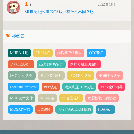
孙
2022-8-18 17:47
MHRA注册和UKCA认证有什么不同？还...
标签云
MHRA注册
FDA认证
ce临床评估报告
OTC验厂
药品FDA验厂
cGMP体系辅导
医疗器械UDI编码
ISO13485:2016
食品FDA验厂
ISO13485认证
美国FDA认证
FreeSaleCertificate
PPE认证
澳大利亚TGA认证
FDA验厂辅导
MDR技术文件
510k申请
fda食品验厂
欧盟授权代表协议
MDSAP审核
ISO9001
医疗产品CE认证机构
FDA审厂