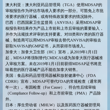
澳大利亚：
澳大利亚药品管理局（TGA）使用MDSAP的
审核报告作为评估市场准入要求的一部分。可豁免上市批
准要求的医疗器械，或有特殊政策要求的情况除外。
巴西：巴西国家卫生监督局（ANVISA）采用MDSAP审
核报告和结果作为产品上市前和上市后审核的重要输入，
并作为法规技术评审的支持要素。对III类和IV类的医疗器
械，制造商可以用MDSAP审核去替代ANVISA的审核去
获取NAVISA的GMP证书，从而获得市场准入。
加拿大：
加拿大卫生部（HC）宣布，从2019年1月1日
起，MDSAP将强制替代CMDCAS成为加拿大医疗器械准
入审核方案。未在2019年1月1日前获得MDSAP证书将意
味着您的医疗器械产品不能在加拿大销售。
美国：
食品和药品管理局器械和放射健康中心（FDA
CDRH）宣布，MDSAP可替代FDA的常规检查（通常两
年一次）。有因检查（For Cause）、符合性后续审核
（Compliance Follow-up）和上市前审批（PMA）产品除
外。
日本：
厚生劳动省（MHLW）以及医药医疗器械管理局