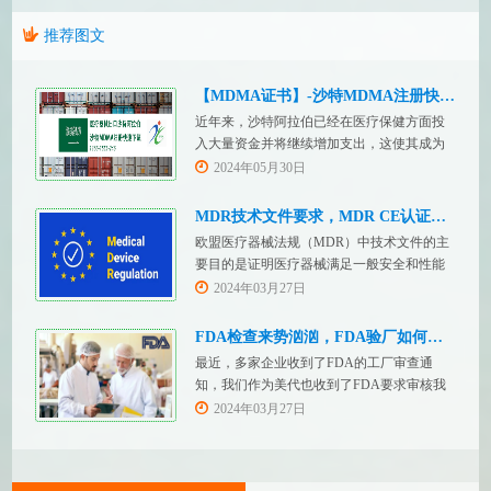
推荐图文
【MDMA证书】-沙特MDMA注册快速下证
近年来，沙特阿拉伯已经在医疗保健方面投
入大量资金并将继续增加支出，这使其成为
医疗设备制造商感兴趣的市场。然而，想要
2024年05月30日
在该国销售其设备的制造商首先必须满足监
管要求，即他们必须在沙特阿拉伯获得其设
MDR技术文件要求，MDR CE认证办理
备的授权。开启沙特医疗器械上市合规业
欧盟医疗器械法规（MDR）中技术文件的主
务，FDASUNGO全球合规业务版图再添新模
要目的是证明医疗器械满足一般安全和性能
块。F
要求。无论类别如何，所有医疗设备都必须
2024年03月27日
提供技术文件。MDR附件 2和附件 3涵盖了
有关技术文件的要求。MDR技术文档结构：
FDA检查来势汹汹，FDA验厂如何应对？
设备描述和规格，
最近，多家企业收到了FDA的工厂审查通
知，我们作为美代也收到了FDA要求审核我
们客户验厂的通知邮件。起因是2023年12
2024年03月27日
月，美国参议员马可·卢比奥（MarcoRubio）
联合8位参议员认为FDA疏于检查中国和印度
等美国以外的药械制造商（尤其是医疗器