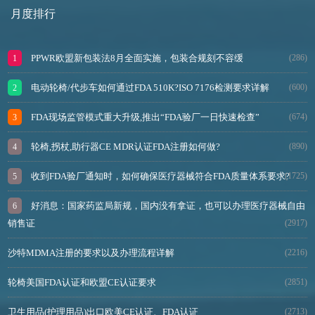
月度排行
PPWR欧盟新包装法8月全面实施，包装合规刻不容缓
(286)
电动轮椅/代步车如何通过FDA 510K?ISO 7176检测要求详解
(600)
FDA现场监管模式重大升级,推出“FDA验厂一日快速检查”
(674)
轮椅,拐杖,助行器CE MDR认证FDA注册如何做?
(890)
收到FDA验厂通知时，如何确保医疗器械符合FDA质量体系要求?
(1725)
好消息：国家药监局新规，国内没有拿证，也可以办理医疗器械自由
销售证
(2917)
沙特MDMA注册的要求以及办理流程详解
(2216)
轮椅美国FDA认证和欧盟CE认证要求
(2851)
卫生用品(护理用品)出口欧美CE认证、FDA认证
(2713)