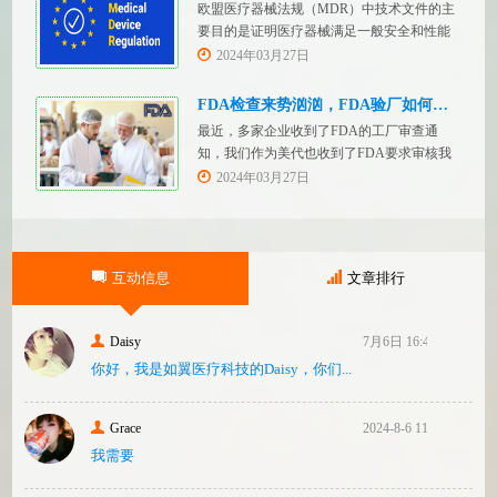
欧盟医疗器械法规（MDR）中技术文件的主
务，FDASUNGO全球合规业务版图再添新模
要目的是证明医疗器械满足一般安全和性能
块。F
要求。无论类别如何，所有医疗设备都必须
2024年03月27日
提供技术文件。MDR附件 2和附件 3涵盖了
有关技术文件的要求。MDR技术文档结构：
FDA检查来势汹汹，FDA验厂如何应对？
设备描述和规格，
最近，多家企业收到了FDA的工厂审查通
知，我们作为美代也收到了FDA要求审核我
们客户验厂的通知邮件。起因是2023年12
2024年03月27日
月，美国参议员马可·卢比奥（MarcoRubio）
联合8位参议员认为FDA疏于检查中国和印度
等美国以外的药械制造商（尤其是医疗器
械）并已危及美国患者和美国国内厂商，因
互动信息
文章排行
此联
Daisy
7月6日 16:47
你好，我是如翼医疗科技的Daisy，你们...
Grace
2024-8-6 11:14
我需要