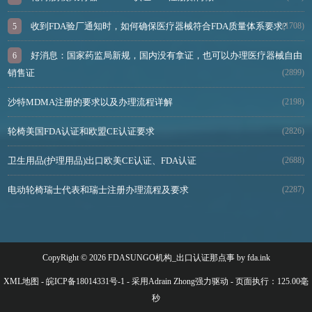
收到FDA验厂通知时，如何确保医疗器械符合FDA质量体系要求?
(1708)
好消息：国家药监局新规，国内没有拿证，也可以办理医疗器械自由
销售证
(2899)
沙特MDMA注册的要求以及办理流程详解
(2198)
轮椅美国FDA认证和欧盟CE认证要求
(2826)
卫生用品(护理用品)出口欧美CE认证、FDA认证
(2688)
电动轮椅瑞士代表和瑞士注册办理流程及要求
(2287)
CopyRight © 2026 FDASUNGO机构_出口认证那点事 by fda.ink
XML地图
-
皖ICP备18014331号-1
- 采用Adrain Zhong强力驱动 - 页面执行：125.00毫
秒