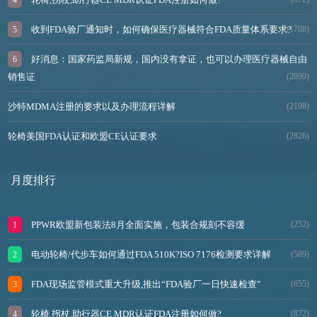
收到FDA验厂通知时，如何确保医疗器械符合FDA质量体系要求?
(1708)
好消息：国家药监局新规，国内没有拿证，也可以办理医疗器械自由
销售证
(2899)
沙特MDMA注册的要求以及办理流程详解
(2198)
轮椅美国FDA认证和欧盟CE认证要求
(2826)
月度排行
PPWR欧盟新包装法8月全面实施，包装合规刻不容缓
(252)
电动轮椅/代步车如何通过FDA 510K?ISO 7176检测要求详解
(589)
FDA现场监管模式重大升级,推出“FDA验厂一日快速检查”
(655)
轮椅,拐杖,助行器CE MDR认证FDA注册如何做?
(872)