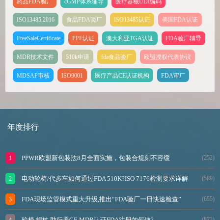
药品FDA验厂
cGMP体系辅导
医疗器械UDI编码
ISO13485:2016
食品FDA验厂
ISO13485认证
美国FDA认证
FreeSaleCertificate
PPE认证
澳大利亚TGA认证
FDA验厂辅导
MDR技术文件
510k申请
fda食品验厂
欧盟授权代表协议
MDSAP审核
ISO9001
医疗产品CE认证机构
FDA审厂
年度排行
PPWR欧盟新包装法8月全面实施，包装合规刻不容缓
(252)
电动轮椅/代步车如何通过FDA 510K?ISO 7176检测要求详解
(589)
FDA现场监管模式重大升级,推出“FDA验厂一日快速检查”
(655)
轮椅,拐杖,助行器CE MDR认证FDA注册如何做?
(872)