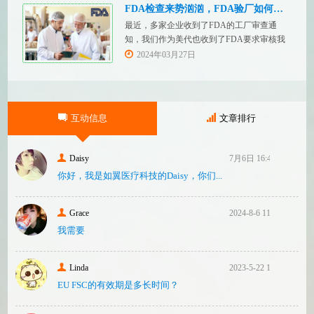
有关技术文件的要求。MDR技术文档结构：
FDA检查来势汹汹，FDA验厂如何应对？
设备描述和规格，
最近，多家企业收到了FDA的工厂审查通
知，我们作为美代也收到了FDA要求审核我
们客户验厂的通知邮件。起因是2023年12
2024年03月27日
月，美国参议员马可·卢比奥（MarcoRubio）
联合8位参议员认为FDA疏于检查中国和印度
等美国以外的药械制造商（尤其是医疗器
械）并已危及美国患者和美国国内厂商，因
互动信息
文章排行
此联
Daisy
7月6日 16:47
你好，我是如翼医疗科技的Daisy，你们...
Grace
2024-8-6 11:14
我需要
Linda
2023-5-22 10:43
EU FSC的有效期是多长时间？