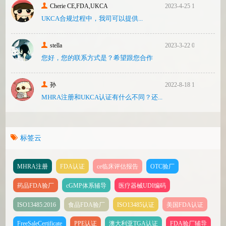
Cherie CE,FDA,UKCA
2023-4-25 16:24
UKCA合‮过规‬程中，我司可‮提以‬供...
stella
2023-3-22 08:31
您好，您的联系方式是？希望跟您合作
孙
2022-8-18 17:47
MHRA注册和UKCA认证有什么不同？还...
标签云
MHRA注册
FDA认证
ce临床评估报告
OTC验厂
药品FDA验厂
cGMP体系辅导
医疗器械UDI编码
ISO13485:2016
食品FDA验厂
ISO13485认证
美国FDA认证
FreeSaleCertificate
PPE认证
澳大利亚TGA认证
FDA验厂辅导