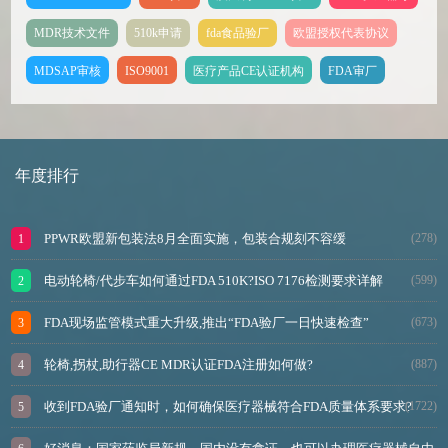
MDR技术文件
510k申请
fda食品验厂
欧盟授权代表协议
MDSAP审核
ISO9001
医疗产品CE认证机构
FDA审厂
年度排行
PPWR欧盟新包装法8月全面实施，包装合规刻不容缓
(278)
电动轮椅/代步车如何通过FDA 510K?ISO 7176检测要求详解
(599)
FDA现场监管模式重大升级,推出“FDA验厂一日快速检查”
(673)
轮椅,拐杖,助行器CE MDR认证FDA注册如何做?
(887)
收到FDA验厂通知时，如何确保医疗器械符合FDA质量体系要求?
(1722)