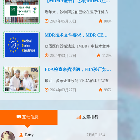
【MDMA证书】-沙特MDMA注册快速下证
近年来，沙特阿拉伯已经在医疗保健方
面投入大量资金并将继续增加支出，这
2024年05月30日
9004
使其成为医疗设备制造商感兴趣的市
场。然而，想要在该国销售其设备的制
MDR技术文件要求，MDR CE认证办理
造商首先必须满足监管要求，即他们必
欧盟医疗器械法规（MDR）中技术文件
须在沙特阿拉伯获得其设备的授权。开
的主要目的是证明医疗器械满足一般安
2024年03月27日
11293
启沙特医疗器械上市合规业务，
全和性能要求。无论类别如何，所有医
FDASUNGO全球合规业务版图再添新模
疗设备都必须提供技术文件。MDR附件
FDA检查来势汹汹，FDA验厂如何应对？
块。F
2和附件 3涵盖了有关技术文件的要求。
最近，多家企业收到了FDA的工厂审查
MDR技术文档结构：设备描述和规格，
通知，我们作为美代也收到了FDA要求
2024年03月27日
9972
审核我们客户验厂的通知邮件。起因是
2023年12月，美国参议员马可·卢比奥
（MarcoRubio）联合8位参议员认为FDA
互动信息
文章排行
疏于检查中国和印度等美国以外的药械
制造商（尤其是医疗器械）并已危及美
国患者和美国国内厂商，因此联
Daisy
7月6日 16:47