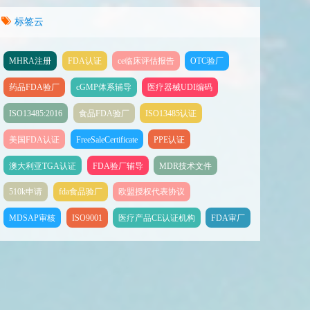
标签云
MHRA注册
FDA认证
ce临床评估报告
OTC验厂
药品FDA验厂
cGMP体系辅导
医疗器械UDI编码
ISO13485:2016
食品FDA验厂
ISO13485认证
美国FDA认证
FreeSaleCertificate
PPE认证
澳大利亚TGA认证
FDA验厂辅导
MDR技术文件
510k申请
fda食品验厂
欧盟授权代表协议
MDSAP审核
ISO9001
医疗产品CE认证机构
FDA审厂