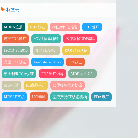
标签云
MHRA注册
FDA认证
ce临床评估报告
OTC验厂
药品FDA验厂
cGMP体系辅导
医疗器械UDI编码
ISO13485:2016
食品FDA验厂
ISO13485认证
美国FDA认证
FreeSaleCertificate
PPE认证
澳大利亚TGA认证
FDA验厂辅导
MDR技术文件
510k申请
fda食品验厂
欧盟授权代表协议
MDSAP审核
ISO9001
医疗产品CE认证机构
FDA审厂