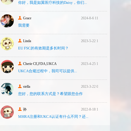
你好，我是如翼医疗科技的Daisy，你们...
Grace
2024-8-6 11:14
我需要
Linda
2023-5-22 10:43
EU FSC的有效期是多长时间？
Cherie CE,FDA,UKCA
2023-4-25 16:24
UKCA合‮过规‬程中，我司可‮提以‬供...
stella
2023-3-22 08:31
您好，您的联系方式是？希望跟您合作
孙
2022-8-18 17:47
MHRA注册和UKCA认证有什么不同？还...