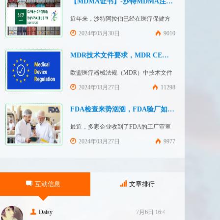
【MDMA证书】-沙特MDMA注册快速下证
近年来，沙特阿拉伯已经在医疗保健方
面投入大量资金并将继续增加支出，这
2024年05月30日
9010
使其成为医疗设备制造商感兴趣的市
场。然而，想要在该国销售其设备的制
MDR技术文件要求，MDR CE认证办理
造商首先必须满足监管要求，即他们必
欧盟医疗器械法规（MDR）中技术文件
须在沙特阿拉伯获得其设备的授权。开
的主要目的是证明医疗器械满足一般安
2024年03月27日
11298
启沙特医疗器械上市合规业务，
全和性能要求。无论类别如何，所有医
FDASUNGO全球合规业务版图再添新模
疗设备都必须提供技术文件。MDR附件
FDA检查来势汹汹，FDA验厂如何应对？
块。F
2和附件 3涵盖了有关技术文件的要求。
最近，多家企业收到了FDA的工厂审查
MDR技术文档结构：设备描述和规格，
通知，我们作为美代也收到了FDA要求
2024年03月27日
9977
审核我们客户验厂的通知邮件。起因是
2023年12月，美国参议员马可·卢比奥
（MarcoRubio）联合8位参议员认为FDA
互动信息
文章排行
疏于检查中国和印度等美国以外的药械
制造商（尤其是医疗器械）并已危及美
国患者和美国国内厂商，因此联
Daisy
7月6日 16:47