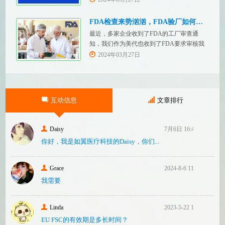
提供技术文件。MDR附件 2和附件 3涵盖了
有关技术文件的要求。MDR技术文档结构：
FDA检查来势汹汹，FDA验厂如何应对？
设备描述和规格，
最近，多家企业收到了FDA的工厂审查通
知，我们作为美代也收到了FDA要求审核我
们客户验厂的通知邮件。起因是2023年12
2024年03月27日
月，美国参议员马可·卢比奥（MarcoRubio）
联合8位参议员认为FDA疏于检查中国和印度
等美国以外的药械制造商（尤其是医疗器
械）并已危及美国患者和美国国内厂商，因
互动信息
文章排行
此联
Daisy
7月6日 16:47
你好，我是如翼医疗科技的Daisy，你们...
Grace
2024-8-6 11:14
我需要
Linda
2023-5-22 10:43
EU FSC的有效期是多长时间？