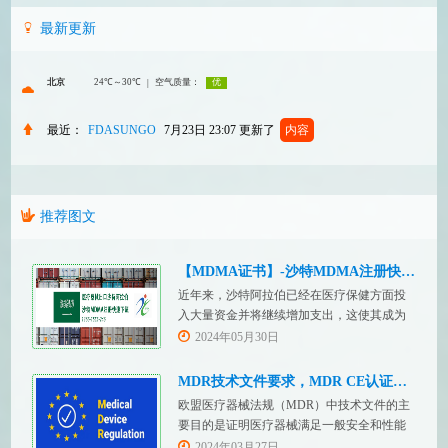
最新更新
最近：
FDASUNGO
7月23日 23:07
更新了
内容
推荐图文
【MDMA证书】-沙特MDMA注册快速下证
近年来，沙特阿拉伯已经在医疗保健方面投
入大量资金并将继续增加支出，这使其成为
医疗设备制造商感兴趣的市场。然而，想要
2024年05月30日
在该国销售其设备的制造商首先必须满足监
管要求，即他们必须在沙特阿拉伯获得其设
MDR技术文件要求，MDR CE认证办理
备的授权。开启沙特医疗器械上市合规业
欧盟医疗器械法规（MDR）中技术文件的主
务，FDASUNGO全球合规业务版图再添新模
要目的是证明医疗器械满足一般安全和性能
块。F
要求。无论类别如何，所有医疗设备都必须
2024年03月27日