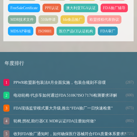
FreeSaleCertificate
PPE认证
澳大利亚TGA认证
FDA验厂辅导
MDR技术文件
510k申请
fda食品验厂
欧盟授权代表协议
MDSAP审核
ISO9001
医疗产品CE认证机构
FDA审厂
年度排行
PPWR欧盟新包装法8月全面实施，包装合规刻不容缓
(287)
电动轮椅/代步车如何通过FDA 510K?ISO 7176检测要求详解
(600)
FDA现场监管模式重大升级,推出“FDA验厂一日快速检查”
(675)
轮椅,拐杖,助行器CE MDR认证FDA注册如何做?
(892)
收到FDA验厂通知时，如何确保医疗器械符合FDA质量体系要求?
(1725)