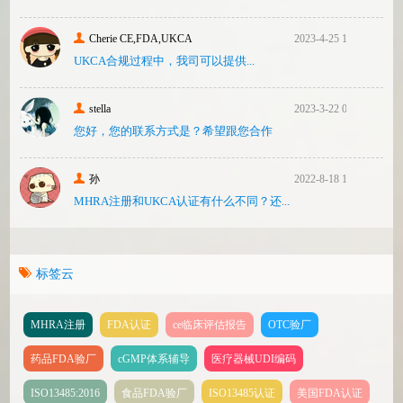
Cherie CE,FDA,UKCA
2023-4-25 16:24
UKCA合‮过规‬程中，我司可‮提以‬供...
stella
2023-3-22 08:31
您好，您的联系方式是？希望跟您合作
孙
2022-8-18 17:47
MHRA注册和UKCA认证有什么不同？还...
标签云
MHRA注册
FDA认证
ce临床评估报告
OTC验厂
药品FDA验厂
cGMP体系辅导
医疗器械UDI编码
ISO13485:2016
食品FDA验厂
ISO13485认证
美国FDA认证