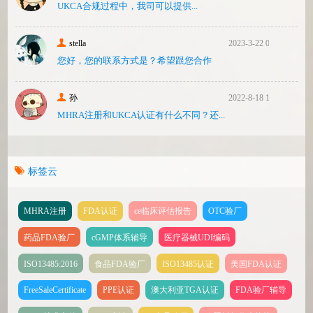
UKCA合‮过规‬程中，我司可‮提以‬供...
stella
2023-3-22 08:31
您好，您的联系方式是？希望跟您合作
孙
2022-8-18 17:47
MHRA注册和UKCA认证有什么不同？还...
标签云
MHRA注册
FDA认证
ce临床评估报告
OTC验厂
药品FDA验厂
cGMP体系辅导
医疗器械UDI编码
ISO13485:2016
食品FDA验厂
ISO13485认证
美国FDA认证
FreeSaleCertificate
PPE认证
澳大利亚TGA认证
FDA验厂辅导