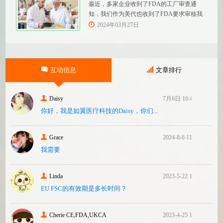
最近，多家企业收到了FDA的工厂审查通
知，我们作为美代也收到了FDA要求审核我
们客户验厂的通知邮件。起因是2023年12
2024年03月27日
月，美国参议员马可·卢比奥（MarcoRubio）
联合8位参议员认为FDA疏于检查中国和印度
等美国以外的药械制造商（尤其是医疗器
械）并已危及美国患者和美国国内厂商，因
互动信息
文章排行
此联
Daisy
7月6日 16:47
你好，我是如翼医疗科技的Daisy，你们...
Grace
2024-8-6 11:14
我需要
Linda
2023-5-22 10:43
EU FSC的有效期是多长时间？
Cherie CE,FDA,UKCA
2023-4-25 16:24