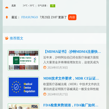
最近：
FDASUNGO
7月23日 23:07
更新了
内容
推荐图文
【MDMA证书】-沙特MDMA注册快速下证
近年来，沙特阿拉伯已经在医疗保健方面投
入大量资金并将继续增加支出，这使其成为
医疗设备制造商感兴趣的市场。然而，想要
2024年05月30日
在该国销售其设备的制造商首先必须满足监
管要求，即他们必须在沙特阿拉伯获得其设
MDR技术文件要求，MDR CE认证办理
备的授权。开启沙特医疗器械上市合规业
欧盟医疗器械法规（MDR）中技术文件的主
务，FDASUNGO全球合规业务版图再添新模
要目的是证明医疗器械满足一般安全和性能
块。F
要求。无论类别如何，所有医疗设备都必须
2024年03月27日
提供技术文件。MDR附件 2和附件 3涵盖了
有关技术文件的要求。MDR技术文档结构：
FDA检查来势汹汹，FDA验厂如何应对？
设备描述和规格，