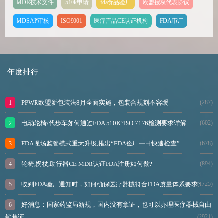
MDR技术文件
510k申请
fda食品验厂
欧盟授权代表协议
MDSAP审核
ISO9001
医疗产品CE认证机构
FDA审厂
年度排行
PPWR欧盟新包装法8月全面实施，包装合规刻不容缓
(287)
电动轮椅/代步车如何通过FDA 510K?ISO 7176检测要求详解
(602)
FDA现场监管模式重大升级,推出“FDA验厂一日快速检查”
(678)
轮椅,拐杖,助行器CE MDR认证FDA注册如何做?
(894)
收到FDA验厂通知时，如何确保医疗器械符合FDA质量体系要求?
(1725)
好消息：国家药监局新规，国内没有拿证，也可以办理医疗器械自由
销售证
(2921)